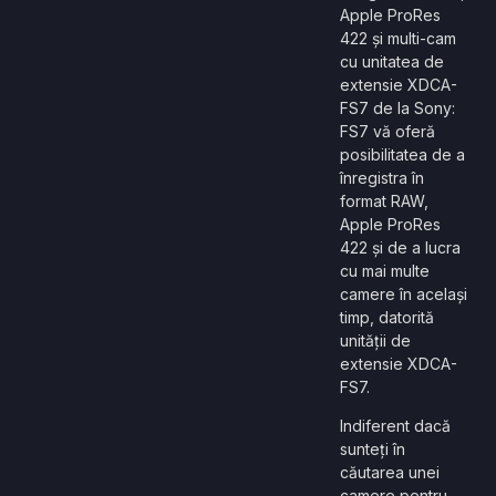
Apple ProRes
422 și multi-cam
cu unitatea de
extensie XDCA-
FS7 de la Sony:
FS7 vă oferă
posibilitatea de a
înregistra în
format RAW,
Apple ProRes
422 și de a lucra
cu mai multe
camere în același
timp, datorită
unității de
extensie XDCA-
FS7.
Indiferent dacă
sunteți în
căutarea unei
camere pentru