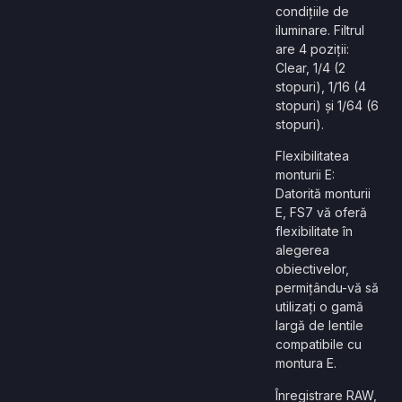
condițiile de
iluminare. Filtrul
are 4 poziții:
Clear, 1/4 (2
stopuri), 1/16 (4
stopuri) și 1/64 (6
stopuri).
Flexibilitatea
monturii E:
Datorită monturii
E, FS7 vă oferă
flexibilitate în
alegerea
obiectivelor,
permițându-vă să
utilizați o gamă
largă de lentile
compatibile cu
montura E.
Înregistrare RAW,