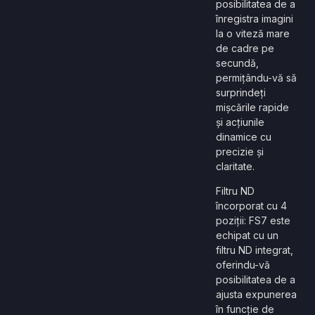
posibilitatea de a
înregistra imagini
la o viteză mare
de cadre pe
secundă,
permițându-vă să
surprindeți
mișcările rapide
și acțiunile
dinamice cu
precizie și
claritate.
Filtru ND
încorporat cu 4
poziții: FS7 este
echipat cu un
filtru ND integrat,
oferindu-vă
posibilitatea de a
ajusta expunerea
în funcție de