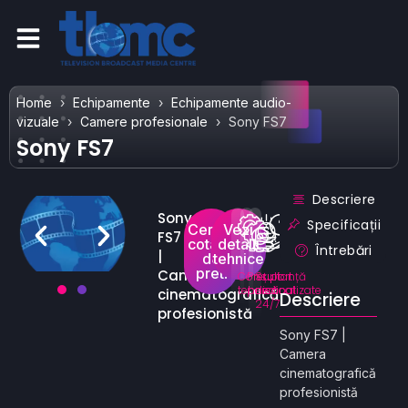
Home
Echipamente
Echipamente audio-
vizuale
Camere profesionale
Sony FS7
Sony FS7
Descriere
Sony
Specificații
Cere o
Vezi
FS7
cotatie
detalii
Întrebări
|
de
tehnice
pret!
Camera
Consultanță
Prețuri
Suport
tehnică
personalizate
dedicat
cinematografică
Descriere
24/7
profesionistă
Sony FS7 |
Camera
cinematografică
profesionistă