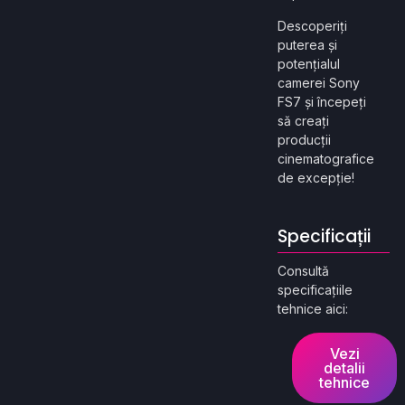
Descoperiți
puterea și
potențialul
camerei Sony
FS7 și începeți
să creați
producții
cinematografice
de excepție!
Specificații
Consultă
specificațiile
tehnice aici:
Vezi
detalii
tehnice