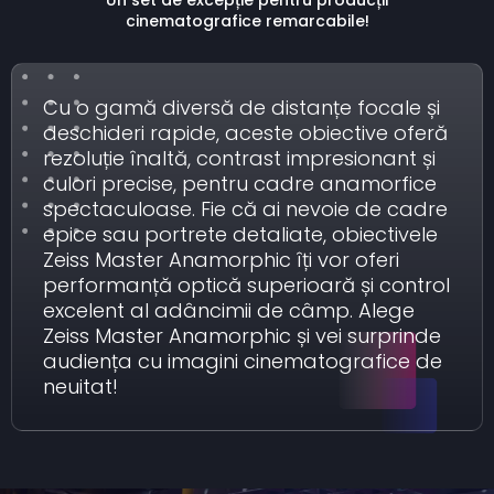
Un set de excepție pentru producții
cinematografice remarcabile!
Cu o gamă diversă de distanțe focale și
deschideri rapide, aceste obiective oferă
rezoluție înaltă, contrast impresionant și
culori precise, pentru cadre anamorfice
spectaculoase. Fie că ai nevoie de cadre
epice sau portrete detaliate, obiectivele
Zeiss Master Anamorphic îți vor oferi
performanță optică superioară și control
excelent al adâncimii de câmp. Alege
Zeiss Master Anamorphic și vei surprinde
audiența cu imagini cinematografice de
neuitat!