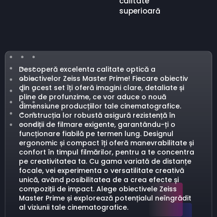
calitate
superioară
Descoperă excelenta calitate optică a
obiectivelor Zeiss Master Prime! Fiecare obiectiv
din acest set îți oferă imagini clare, detaliate și
pline de profunzime, ce vor aduce o nouă
dimensiune producțiilor tale cinematografice.
Construcția lor robustă asigură rezistență în
condiții de filmare exigente, garantându-ți o
funcționare fiabilă pe termen lung. Designul
ergonomic și compact îți oferă manevrabilitate și
confort în timpul filmărilor, pentru a te concentra
pe creativitatea ta. Cu gama variată de distanțe
focale, vei experimenta o versatilitate creativă
unică, având posibilitatea de a crea efecte și
compoziții de impact. Alege obiectivele Zeiss
Master Prime și explorează potențialul neîngrădit
al viziunii tale cinematografice.