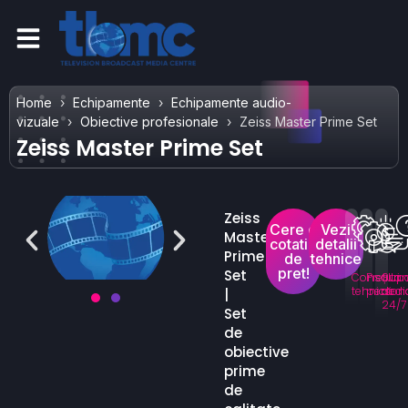
Home
Echipamente
Echipamente audio-
vizuale
Obiective profesionale
Zeiss Master Prime Set
Zeiss Master Prime Set
Zeiss
Cere o
Vezi
Master
cotatie
detalii
Prime
de
tehnice
pret!
Set
Consultan
Prețuri
Supo
tehnică
persona
dedi
|
24/7
Set
de
obiective
prime
de