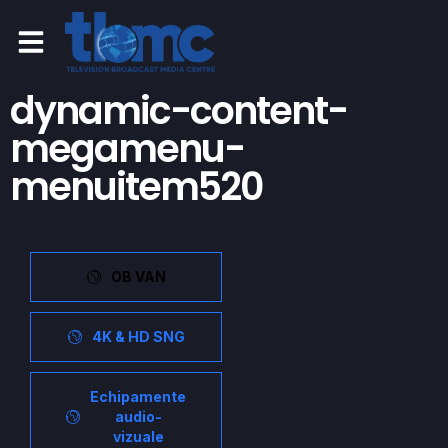
dynamic-content-
megamenu-
menuitem520
OB VAN
4K & HD SNG
Echipamente
audio-
vizuale